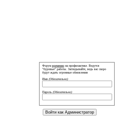
Форум
временно
на профилактике. Ведутся
"буровые" работы. Заглядывайте, ведь вас скоро
будут ждать огромные обновления
Имя
(Обязательно)
Пароль
(Обязательно)